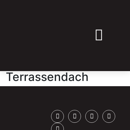
➔ ANGEBOT ANFRAGEN
Terrassendach