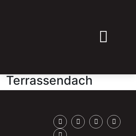
➔ ANGEBOT ANFRAGEN
Terrassendach