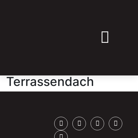
➔ ANGEBOT ANFRAGEN
Terrassendach