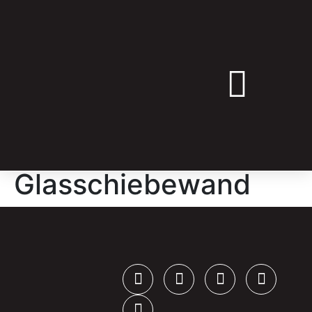
➔ ANGEBOT ANFRAGEN
Glasschiebewand